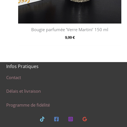
Bougie parfumée ‘Verre Martini’ 150 ml
9,99
€
Infos Pratiques
Contact
Délais et livraison
Programme de fidélité