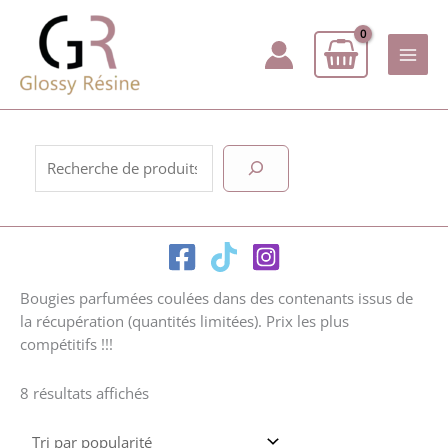
Aller
au
contenu
Rechercher
Bougies parfumées coulées dans des contenants issus de
la récupération (quantités limitées). Prix les plus
compétitifs !!!
Trié
8 résultats affichés
par
popularité