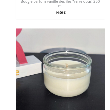
Bougie parfum vanille des iles ‘Verre obus’ 250
ml
14,99
€