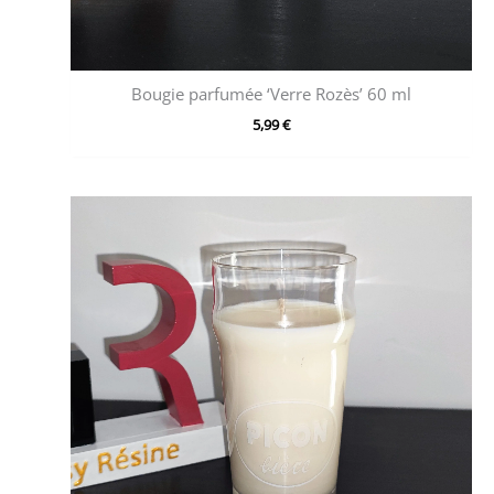
Bougie parfumée ‘Verre Rozès’ 60 ml
5,99
€