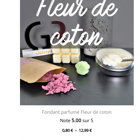
Fondant parfumé Fleur de coton
Note
5.00
sur 5
Plage
0,80
€
–
12,99
€
de
prix :