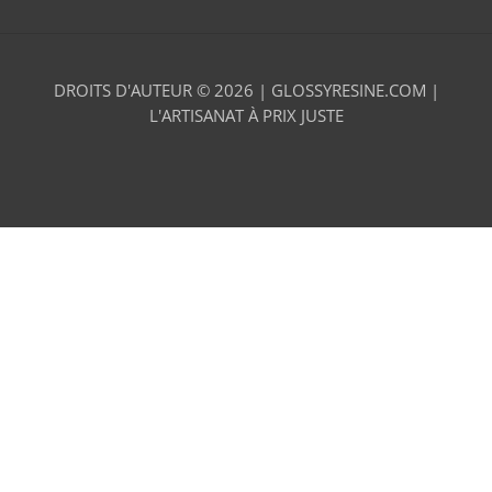
DROITS D'AUTEUR © 2026 |
GLOSSYRESINE.COM |
L'ARTISANAT À PRIX JUSTE