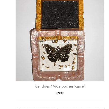
Cendrier / Vide-poches ‘carré’
9,99
€