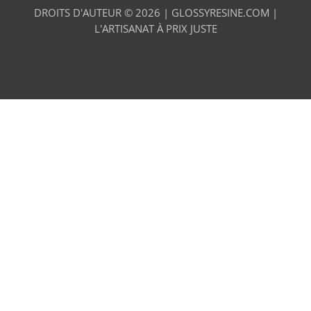
DROITS D'AUTEUR © 2026 |
GLOSSYRESINE.COM |
L'ARTISANAT À PRIX JUSTE