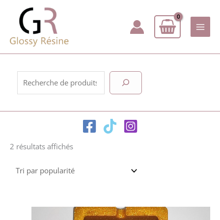
Aller
au
contenu
Rechercher
Trié
2 résultats affichés
par
popularité