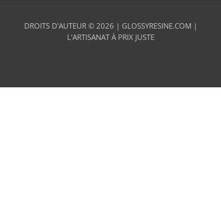
DROITS D'AUTEUR © 2026 |
GLOSSYRESINE.COM |
L'ARTISANAT À PRIX JUSTE