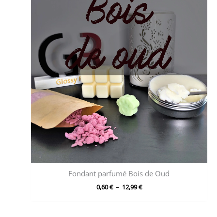
Fondant parfumé Bois de Oud
Plage
0,60
€
–
12,99
€
de
prix :
0,60 €