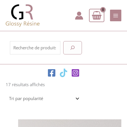
Aller
au
contenu
Rechercher
Trié
17 résultats affichés
par
popularité