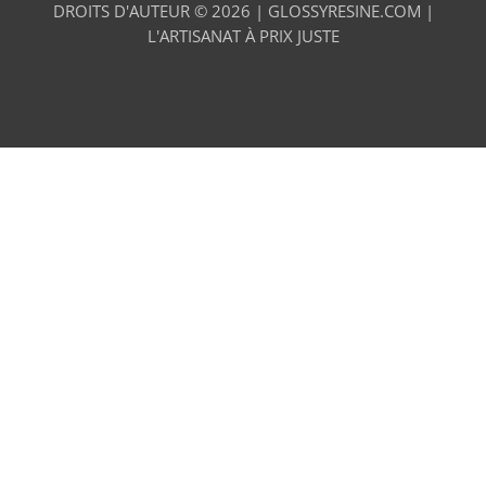
DROITS D'AUTEUR © 2026 |
GLOSSYRESINE.COM |
L'ARTISANAT À PRIX JUSTE