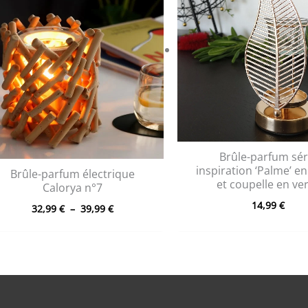
Brûle-parfum sér
inspiration ‘Palme’ e
Brûle-parfum électrique
et coupelle en ve
Calorya n°7
Plage
14,99
€
32,99
€
–
39,99
€
de
prix :
32,99 €
à
39,99 €