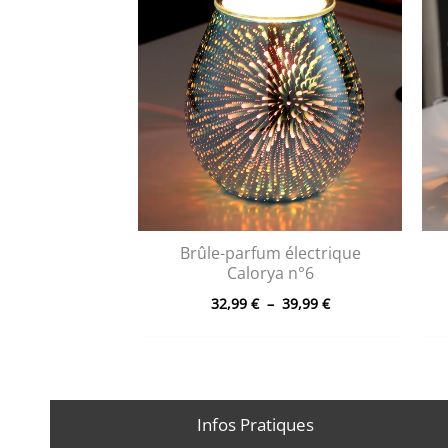
Brûle-parfum électrique
Calorya n°6
Plage
32,99
€
–
39,99
€
de
prix :
32,99 €
à
39,99 €
Infos Pratiques