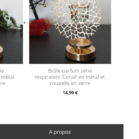
ie
Brûle-parfum série
n métal
inspiration ‘Corail’ en métal et
rre
coupelle en verre
14,99
€
A propos