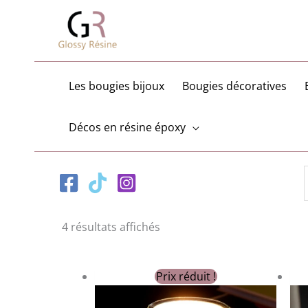
Aller
au
contenu
Les bougies bijoux
Bougies décoratives
Décos en résine époxy
Trié
4 résultats affichés
par
popularité
Prix réduit !