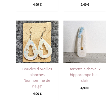
4,99
€
5,49
€
Boucles d’oreilles
Barrette à cheveux
blanches
hippocampe bleu
‘bonhomme de
clair
neige’
4,99
€
4,99
€