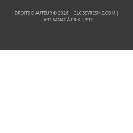
DROITS D'AUTEUR © 2026 |
GLOSSYRESINE.COM |
L'ARTISANAT À PRIX JUSTE