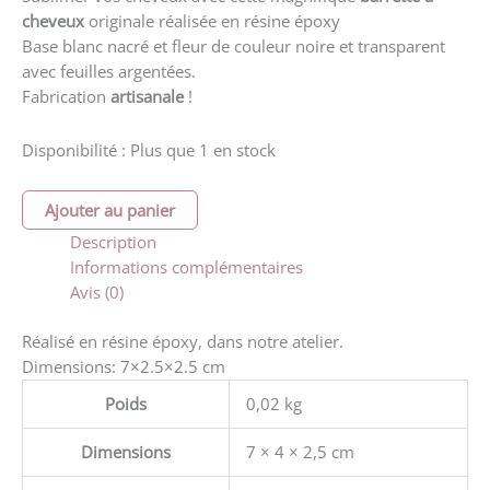
cheveux
originale réalisée en résine époxy
Base blanc nacré et fleur de couleur noire et transparent
avec feuilles argentées.
Fabrication
artisanale
!
Disponibilité :
Plus que 1 en stock
quantité
Ajouter au panier
de
Description
Barrette
Informations complémentaires
à
Avis (0)
cheveux
fleur
Réalisé en résine époxy, dans notre atelier.
noire
Dimensions: 7×2.5×2.5 cm
et
transparente
Poids
0,02 kg
Dimensions
7 × 4 × 2,5 cm