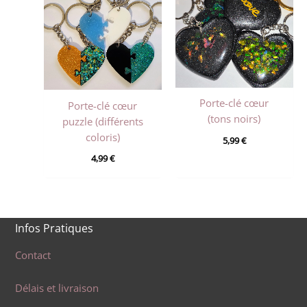
Porte-clé cœur
Porte-clé cœur
(tons noirs)
puzzle (différents
coloris)
5,99
€
4,99
€
Infos Pratiques
Contact
Délais et livraison