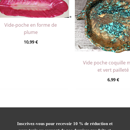
Vide-poche en forme de
plume
10,99
€
Vide poche coquille 
et vert pailleté
6,99
€
Inscrivez-vous pour recevoir 10 % de réduction et