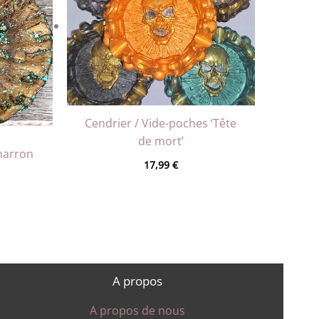
Cendrier / Vide-poches ‘Tête
de mort’
marron
17,99
€
A propos
A propos de nous