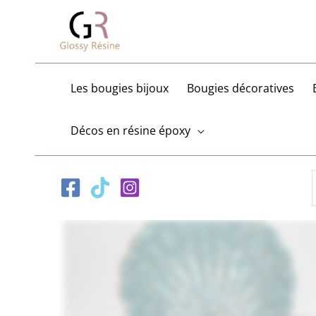
Aller
au
contenu
Les bougies bijoux
Bougies décoratives
Décos en résine époxy