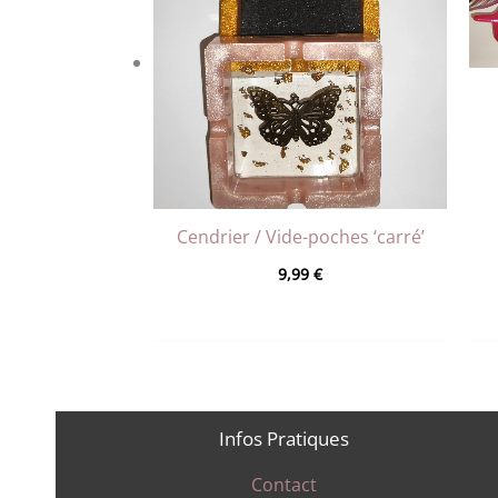
Cendrier / Vide-poches ‘carré’
9,99
€
Infos Pratiques
Contact