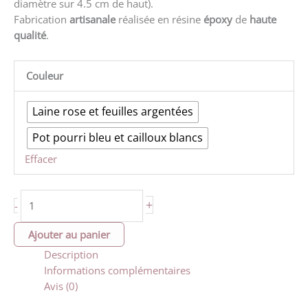
diamètre sur 4.5 cm de haut).
Fabrication
artisanale
réalisée en résine
époxy
de
haute
qualité
.
Couleur
Laine rose et feuilles argentées
Pot pourri bleu et cailloux blancs
Effacer
quantité
+
-
de
Éléphant
Ajouter au panier
pour
Description
petite
Informations complémentaires
plante
Avis (0)
ou
bougie