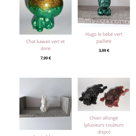
Hugo le bébé vert
pailleté
Chat kawaii vert et
doré
3,99
€
7,99
€
Chien allongé
(plusieurs couleurs
dispo)