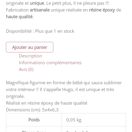
originale et
unique
. Le petit plus, il ne pleure pas !!!
Fabrication
artisanale
unique réalisée en
résine époxy
de
haute qualité
.
Disponibilité :
Plus que 1 en stock
quantité
Ajouter au panier
de
Description
Hugo
Informations complémentaires
le
Avis (0)
bébé
blanc
Magnifique figurine en forme de bébé qui saura sublimer
votre intérieur !! Il s’appelle Hugo, il est unique et très
originale.
Réalisé en résine époxy de haute qualité
Dimensions (cm): 5x4x6,3
Poids
0,05 kg