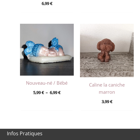
6,99
€
Nouveau-né / Bébé
Caline la caniche
Plage
marron
5,99
€
–
6,99
€
de
3,99
€
prix :
5,99 €
à
6,99 €
Infos Pratiques