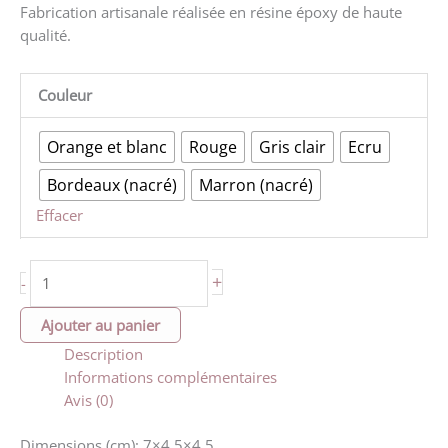
Fabrication artisanale réalisée en résine époxy de haute
qualité.
Couleur
Orange et blanc
Rouge
Gris clair
Ecru
Bordeaux (nacré)
Marron (nacré)
Effacer
quantité
+
-
de
Magnet
Ajouter au panier
tête
Description
de
Informations complémentaires
loup
Avis (0)
(différents
coloris)
Dimensions (cm): 7×4.5×4.5