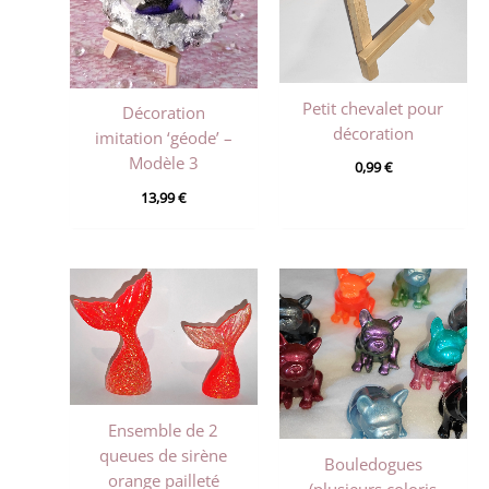
Petit chevalet pour
Décoration
décoration
imitation ‘géode’ –
Modèle 3
0,99
€
13,99
€
Ensemble de 2
queues de sirène
Bouledogues
orange pailleté
(plusieurs coloris