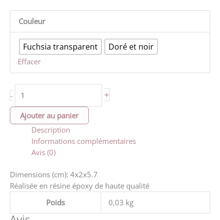
Couleur
Fuchsia transparent
Doré et noir
Effacer
quantité
+
-
de
Porte-
Ajouter au panier
clé
Description
grand
Informations complémentaires
ourson
Avis (0)
(plusieurs
coloris)
Dimensions (cm): 4x2x5.7
Réalisée en résine époxy de haute qualité
Poids
0,03 kg
Avis